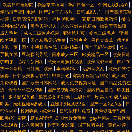
|
欧美日韩电影院
|
操操草草插网
|
孕妇日色一区
|
91网在线观看0
|
精品国产福利电影
|
国产2区正在播放
|
日韩a级大片
|
国产高清完整
视频
|
日韩高清无码网站
|
福利视频网址
|
家庭日韩欧美激情
|
微拍
福利在线导航
|
黄色天堂男人
|
久久亚洲在线精品
|
操碰青青操碰
|
成人毛片-
|
成人三级黄片视频
|
亚洲第九页
|
黄色三级毛片
|
亚洲
欧美视频一区
|
国产精品无码免费
|
亚洲爽片
|
黑色青青草
|
哦美乱
伦第一页
|
国产小视频高在线
|
日韩精品a
|
国产无码任你操
|
成人
手机在线
|
豆花福利导航
|
日本成人三区
|
欧美精品一区
|
欧美日韩
啪啪啪
|
毛片最新网址
|
欧美日韩妖精视频
|
欧美大战日韩
|
国产在
线一区导航
|
日韩国产欧美
|
丰满孕妇av
|
熟妇熟女乱
|
欧美在线你
懂得
|
日韩欧美极品影院
|
91自拍色
|
窝窝午夜精品影院
|
成人国产
免费观看
|
国产欧美日韩网站
|
成人免费视频网址
|
国产精品免费在
线
|
青青草草在线视频
|
国产色视频网免费
|
国内精品自拍
|
欧美性
日
|
嫩草影院黄色
|
狼友必备91视频
|
三级日韩
|
欧美大b
|
成人福利
欧美
|
炮炮视频A级成人
|
亚洲系列在线观看
|
国产一区2区3区
|
日
韩性交网
|
校园春色～综合网
|
日韩伦理片免费
|
黄色资源无码网
|
欧美伦理影院
|
精品APP污
|
岛国大片免费看
|
gay片网站
|
三级网址
在线观看
|
久久黄网页
|
欧美熟女影院
|
国产黑料在线
|
黄色视频
|