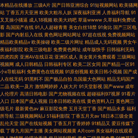
本精品在线播放
三级A片
国产日韩亚洲综合
91短视频网站
欧美骚网
站
丁香五月天亚洲
欧美大粗吊人妖
深夜福利亚洲
人兽福利导航
91
叉叉操小骚逼
成人18视频
欧美大鸡吧
草逼wwww
久草福利免费试
看
岛国国产在线
91人人超碰青青
美女白丝18禁
91肏比
国产三区电
影
国产内射后入在线
黄色网址网站网址
97超在线视
免费视频网站
精品欧美精品v
欧美操碰
欧美二级片网址
精品成人无码视频
男女午
夜福利影院
欧美三级电影
免费黄色网址
成年版快手
日韩福利无码
四虎四房
亚洲AV在线豆花
亚洲区成人
美女黄片免费观看
三级网站
视频网
成人日韩精品
日韩福利专区
欧美二区女同
国产精品一区91
小x导航福利
免费黄色在线视频
91原创视频
欧美日韩小视频
国产成
人在线无码
91黑料不
国产极品自拍
岛国最大色网站
精品无码国产
二品
欧美一及片
激情网婷婷
人妖大片
91天堂影视
国产www
成年
人伦理片
高清日韩电影
国产尤物视频在线
超碰福利97视屏
91看片
入口
日本国产成人视频
日本日韩欧美在线
黄色资料入口
黄色网三
级毛片
最新黄色av
麻豆影院免费
五月天堂丁香
国产精品水多
福利
所导航
三级视频网站J
51福利影院
丁香五月天av
18日本三级全黄
乱伦天堂
国产在线短视频
丁香五月丁香婷婷
91精品又
爱豆传媒下
载
丁香九月国产主播
美女网站视频黄
A片com
美女福利在线观看