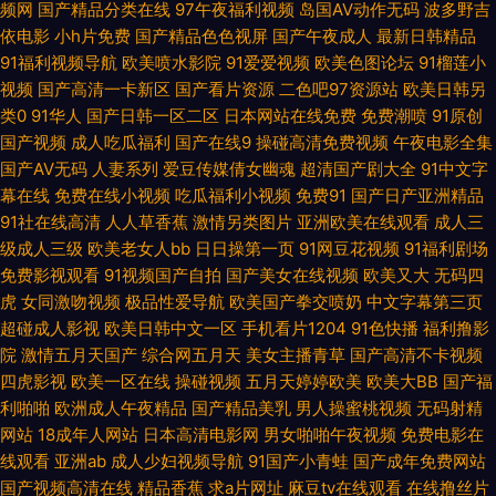
频网
国产精品分类在线
97午夜福利视频
岛国AV动作无码
波多野吉
依电影
小h片免费
国产精品色色视屏
国产午夜成人
最新日韩精品
利资源在线 日韩精品欧美精品 a级论理在线看 欧美性色黄在 91大神在线看
91福利视频导航
欧美喷水影院
91爱爱视频
欧美色图论坛
91榴莲小
视频
国产高清一卡新区
国产看片资源
二色吧97资源站
欧美日韩另
久久婷婷视频小说 亚洲人成伊 国产亚洲欧美 天天色五月网 亚洲AV久久无码
类0
91华人
国产日韩一区二区
日本网站在线免费
免费潮喷
91原创
国产视频
成人吃瓜福利
国产在线9
操碰高清免费视频
午夜电影全集
精品蜜桃 午夜福利国产在线观 国内自拍偷拍综合版 午夜免费拍拍视频观 国
国产AV无码
人妻系列
爱豆传媒倩女幽魂
超清国产剧大全
91中文字
幕在线
免费在线小视频
吃瓜福利小视频
免费91
国产日产亚洲精品
产肛交在线 日韩欧美黄 www偷拍好色片 日韩欧美高清一区 av资源站中文
91社在线高清
人人草香蕉
激情另类图片
亚洲欧美在线观看
成人三
级成人三级
欧美老女人bb
日日操第一页
91网豆花视频
91福利剧场
字幕 女人爽到 91美女视频 老司机亚洲天堂 一本色道 国产真实 五月天欧美色
免费影视观看
91视频国产自拍
国产美女在线视频
欧美又大
无码四
虎
女同激吻视频
极品性爱导航
欧美国产拳交喷奶
中文字幕第三页
高清电影免费 日本在线一区 99草草网 免费看电影 伊人情人网综合 好吊妞视
超碰成人影视
欧美日韩中文一区
手机看片1204
91色快播
福利撸影
院
激情五月天国产
综合网五月天
美女主播青草
国产高清不卡视频
频这里有精品 影音先锋变太累别 精品人伦一 亚洲精品日本 亚洲精品视频网
四虎影视
欧美一区在线
操碰视频
五月天婷婷欧美
欧美大BB
国产福
利啪啪
欧洲成人午夜精品
国产精品美乳
男人操蜜桃视频
无码射精
网站
18成年人网站
日本高清电影网
男女啪啪午夜视频
免费电影在
站 国产精品自拍官网 三年片免 成人在线观看大全 日本中文字幕不卡一区 bt
线观看
亚洲ab
成人少妇视频导航
91国产小青蛙
国产成年免费网站
国产视频高清在线
精品香蕉
求a片网址
麻豆tv在线观看
在线撸丝片
资源网 欧美色图综合网 51香蕉社区 老司机综 亚洲性夜夜时 国产一级二级91