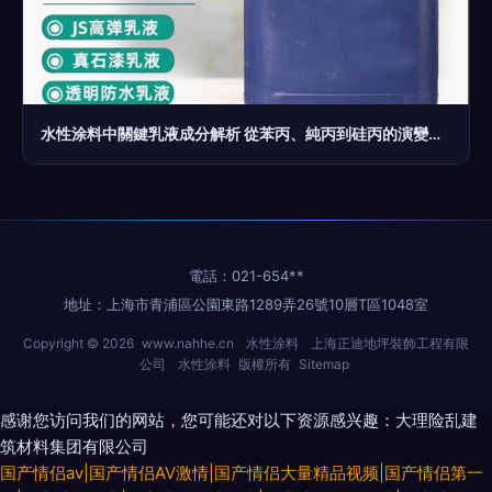
水性涂料中關鍵乳液成分解析 從苯丙、純丙到硅丙的演變與應用
電話：021-654**
地址：上海市青浦區公園東路1289弄26號10層T區1048室
Copyright © 2026
www.nahhe.cn
水性涂料
上海正迪地坪裝飾工程有限
公司
水性涂料
版權所有
Sitemap
感谢您访问我们的网站，您可能还对以下资源感兴趣：大理险乱建
筑材料集团有限公司
国产情侣av|国产情侣AV激情|国产情侣大量精品视频|国产情侣第一