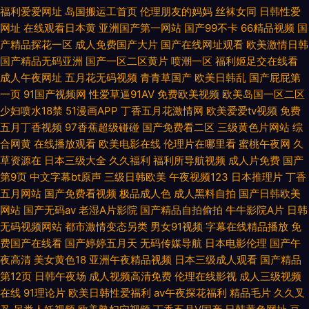
香蕉9 精品熟女国 在线观看网 老湿机福利69 在线电影网站推荐 久草在线免
福利爱爱网址
岛国搬运工首页
伦理朋友的妈妈
丝袜女同
日韩性爱
网址
在线观看日本黄
亚洲国产第一网站
国产99不卡
66精品视频
国
费色站 影音先锋丝袜 久草国产在线 影音先锋在线中文 精品思思 国产性爱免
产精品探花一区
成人免费国产大片
国产在线网址观看
欧美激情日韩
国产精品无码亚洲
国产一区二区黄片
喷潮一区
福利姬足交在线看
费视频 亚洲人成网址 黄色电影导航 亚洲午夜夫妻电影 激情五月综合网 亚洲
成人午夜网址
五月花无码视频
青青草国产
欧美日韩乱
国产屁屁第
一页
91国产视频网
性爱草逼91AV
免费欧美视频
欧美岛国一区二区
元码影记 激情福利导航 亚洲一区综合图区 黄色天堂网 颜色色情免费网站 精
少妇喷水18禁
51漫画APP
丁香五月花激情网
欧美爱爱tv视频
免费
五月丁香视频
97香蕉超级碰碰
国产免费看二区
三级黄色片网站
综
品国产久久久久久久久久久
合网黄
在线播放观看
欧美电影在线
伦理片在哪里看
蜜桃午夜网
久
草资源在
日本三级大全
久久福利
福利所导航视频
成人片免费
国产
第9页
中文字幕bt原声
三级日韩欧美
午夜视频123
日本推理片
丁香
五月网站
国产免费看视频
极品成人色
成人黑料自拍
国产日韩欧美
网站
国产无码av
老湿A片影院
国产精品自拍偷拍
牛牛影院A片
日韩
无码视频网站
都市激情变态另类
男女91视频
字幕在线精品播放
免
费国产在线看
国产婷婷五月天
无码传媒导航
日本电影伦理
国产午
夜高清
美女黄色18
亚洲午夜精品视频
日本三级成人观看
国产精品
第12页
日韩午夜场
成人视频高清免费
伦理在线影视
成人三级视频
在线
91理论片
欧美日韩性爱福利
av午夜探花福利
精品毛片
久久叉