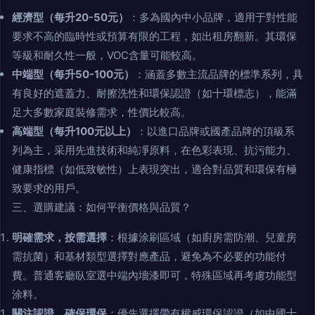
經濟型（每升20-50元）
：多為國內中小品牌，適用于對性能
要求不高的臨時性或預算有限的工程，如出租房翻新。其環保
等級和耐久性一般，VOC含量可能較高。
中端型（每升50-100元）
：涵蓋多數主流品牌的標準系列，具
有良好的遮蓋力、耐擦洗性和環保認證（如十環標志），能滿
足大多數家庭裝修需求，性價比較高。
高端型（每升100元以上）
：以進口品牌或國產品牌的頂級系
列為主，采用先進技術和純凈原料，在色彩表現、抗污能力、
健康指標（如低致敏性）上表現突出，適合對品質和環保有極
致要求的用戶。
三、選購建議：如何平衡價格與品質？
明確需求，按需選擇
：根據涂刷區域（如廚房需防潮、兒童房
需抗菌）和基材類型選擇對應產品，避免為不必要的功能付
費。普通客廳臥室選中端內墻漆即可，特殊區域再考慮功能型
涂料。
關注認證，確保環保
：優先選擇帶有權威環保認證（如中國十