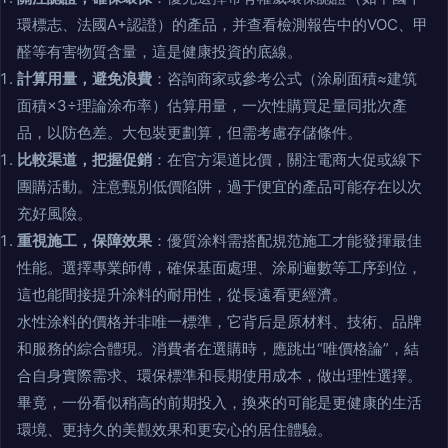
環標志、法國A+認證）的產品，并查看檢測報告中的VOC、甲
醛等有害物質含量，這是健康投資的底線。
計算用量，避免浪費
：咨詢商家或參考公式（涂刷面積≈建筑
面積×3÷理論涂布率）估算用量，一次性購買足量同批次產
品，以防色差。大包裝更劃算，但需考慮存儲條件。
比較渠道，把握促銷
：在官方渠道比價，關注電商大促或線下
團購活動。注意甄別低價陷阱，過于便宜的產品可能存在以次
充好風險。
重視施工，保障效果
：優質涂料需搭配規范施工才能發揮最佳
性能。選擇專業師傅，確保基面處理、涂刷遍數等工序到位，
這也能間接提升涂料的耐用性，從長遠看更經濟。
水性涂料的價格并非唯一標準，它背后是原材料、技術、品牌
和服務的綜合體現。消費者在選購時，應跳出“唯價格論”，結
合自身實際需求、環保標準和長期使用成本，做出理性選擇。
畢竟，一份看似稍高的前期投入，換來的可能是更健康的生活
環境、更持久的美觀效果和更安心的居住體驗。