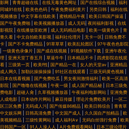
影网
|
青青超碰在线
|
在线无毒黄色网址
|
国产在线综合视频
|
福利
同城91在线
|
欧美色色码
|
午夜免费福利黄片
|
另类日韩
|
福利在线
视频播放
|
中文字幕在线欧美
|
蜜桃精品午夜
|
欧美日韩国产操逼
|
国产午夜免费啪
|
欧美视频播放器
|
成人无码
|
夜间福利影视
|
在线
影视院
|
在线播放亚欧洲
|
成人无码精品电影
|
欧美一级黄色片
|
青
青久看
|
中文自拍欧美影视
|
福利社伦理片
|
无卡一区
|
日韩免费不
卡
|
国产不卡免费精品
|
91草草草
|
欧美乱轮图区
|
97午夜色色影院
|
一级黄色录像片
|
国产成在线视频
|
91视频软件下载
|
亚洲午夜伦
理
|
亚洲天堂丁香五月
|
草逼牛牛
|
日本精品不卡
|
四虎影院在线观
看
|
三级第一页
|
欧美f性
|
国产精品一在
|
女人的天堂av
|
亚洲精品
成人网久
|
加勒比操操操操
|
91社区在线观看
|
三级无码黄色视频
|
日本在线看视频
|
国产免费吃瓜
|
男女夜间激情福利
|
欧美一区高清
影院
|
国产噜噜在线视频
|
午夜一级
|
成人国产精品秘
|
日本三级免
费电影
|
超碰人肏
|
久草视频播放器
|
午夜福利电影网站
|
亚洲免费
人成电影
|
日本动作片网站
|
麻豆传媒
|
理论片免费欧美片
|
一区二
区三区免费
|
无码成人污
|
国产传媒86精品
|
欧美日韩综合
|
青青草
中文娱乐网
|
日韩高清免费
|
中文国产成人
|
久久国自产拍精品
|
欧
美视频精品
|
三级性黄网站
|
成人福利A∨
|
无码白丝强行免费
|
欧美
日韩国产一区
|
91人人澡人人
|
A片免费观看网站
|
日本三级论理片