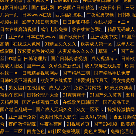
级理论电影
|
欧美四级片
|
日韩a级电影
|
在线免费日韩电影
|
免费
电影日韩电影
|
国产福利网
|
欧美国产日韩精选
|
欧美日韩日
|
三级
片第一页
|
日本www在线
|
西瓜福利影院
|
午夜宅男视频
|
日韩制服
视频在线
|
影音先锋日韩无码
|
日日射狠狠撸
|
在线视频一区二区
|
日本在线高清视频
|
成年电影免费
|
求在线黄色网址
|
精品无码成人
片
|
亚洲AV
|
日本在线www
|
国产欧美日韩
|
亚洲欧美中文
|
91国产
高清
|
在线成人色网
|
91精品久久久久
|
欧美成人第一区
|
成年人在
线影院
|
淫秽黄色毛片视频
|
人妻精品久久久久
|
草逼一样
|
国产白
丝
|
91精品
|
曰韩论理片
|
国产日韩高清视频
|
成人视频app
|
日韩欧
美成人社区
|
国产十区
|
久草免费新资源
|
成人视屏在线观看
|
欧美
在线一区
|
日韩精品视频网站
|
国产精品二期
|
国产精品手机免费
|
日韩欧美亚洲视频
|
欧美区在线观看
|
深爱激情五月天
|
男女搞黄网
站
|
男女福利在线播放
|
成人乱女2
|
免费毛片网站
|
欧美另类潮喷
|
蜜桃午夜网
|
日韩伦理片大全
|
91爽爽爽干
|
91国产久久莫菁
|
五月
天精品网
|
国产在线观看三级
|
在线欧美日韩国产
|
国产精品玉足
|
国产精品乱码一
|
国产成人无码久久
|
熟女二区不卡
|
操操操激情网
站
|
亚洲国产免费
|
欧美日韩成人影院
|
三及A片视频
|
丁香五月激综
合
|
夜间激情影院
|
午夜香蕉网
|
91视频首页
|
国产99视频
|
欧美精
品一二三区
|
四虎色色
|
91社区免费视频
|
黄色片网站
|
免费伦理电