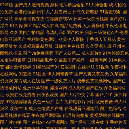
91草碰
国产成人激情视频
黑料吃瓜精品偷拍
91大神合集
成人拍拍
拍免费
香港伦理剧
日韩大片观看网址
日韩免费电影
91羞羞视频
国
天天色综 带你走进精彩影视世界 日本色图自拍 99国产精品99 欧美日AV 97
产网站
青草全福视在线
性导航影视AV
日本一级在线视频
国产好片
浮力
91久操
国产精品成人在线
精品免费看
人人看操碰
午夜伦理电
超开公碰在线视频 欧美精品精品在线发布 综合亚洲欧美 九七电影资源 亚洲
影网
久久国自产拍精品
高清乱码0
国产欧美
日韩三级黄色A片
伦理
电影亚洲国产
福利姬黄色网址
欧美伊人影院
丁香成人五月花
黄色
欧美日韩自 国产无毒不卡 午夜成人福利社 国产高清在线观看 日韩视频亚洲
网网址女
久草视频最新网址
日韩大片在线看
久久亚洲人成
亚州色
图乱伦小说
国产va免费观看
国产人妖第二
成人影片h
91色婷婷瑟色
草草影院第一页YYCCC网站 欧美在线A√ 91精品尤物在线观看 女女百合在
东京热狠狠草
日韩精品观看
91最新国产精品
一级黄色网
91色色人
妻
都市激情婷婷
91精品国产91
云涩福利在线导航
91视色
午夜福利
线观看 中文字幕一区二区视 久久精品国产亚洲AV影院 亚洲自拍色在线观看
在线网站
91直播
91处女
伊人网青青草
国产又爽又黄又无
久草福利
资源网
东方成人在线
国产一级免费大片
成年免费视频网站
国产在
好吊视频成人黄色精品视频一区二区三区 亚洲国产五月综合网 国产午夜成
线播放网站
亚洲日本视频
淫淫网网
成人影视国产在线
深夜福利网
址
欧美在线免费看
日夜夜欧美
国产大片中文字幕
国产片91
操久婷
五月素人人妻 国产高清看片日韩欧 少妇AV导航 大地影院手 日产亚洲一区二
婷
91视频你懂得
黄色三级片毛片
免费电影片
日韩欧美爱爱
成人亚
洲区
欧美性16
成人色情黄片在线
在线观看亚洲精品
国产热综合
久
区三区 操欧美美女 欧美性爱欧美精品 91精品人成在线观看 免费国产 制服丝
草网视频在线看
午夜精品网影院
伦理片完整版
黄视网站在线播放
国产片自拍
国产在线91
AV亚洲网址
国产经典三级在线
丁香婷婷五
袜做爱 九一伦理网 亚洲中文字幕在线免费 韩日2区 精品国产自在精品国产