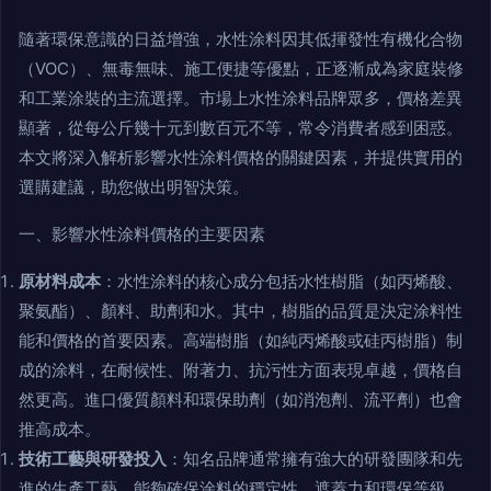
隨著環保意識的日益增強，水性涂料因其低揮發性有機化合物
（VOC）、無毒無味、施工便捷等優點，正逐漸成為家庭裝修
和工業涂裝的主流選擇。市場上水性涂料品牌眾多，價格差異
顯著，從每公斤幾十元到數百元不等，常令消費者感到困惑。
本文將深入解析影響水性涂料價格的關鍵因素，并提供實用的
選購建議，助您做出明智決策。
一、影響水性涂料價格的主要因素
原材料成本
：水性涂料的核心成分包括水性樹脂（如丙烯酸、
聚氨酯）、顏料、助劑和水。其中，樹脂的品質是決定涂料性
能和價格的首要因素。高端樹脂（如純丙烯酸或硅丙樹脂）制
成的涂料，在耐候性、附著力、抗污性方面表現卓越，價格自
然更高。進口優質顏料和環保助劑（如消泡劑、流平劑）也會
推高成本。
技術工藝與研發投入
：知名品牌通常擁有強大的研發團隊和先
進的生產工藝，能夠確保涂料的穩定性、遮蓋力和環保等級