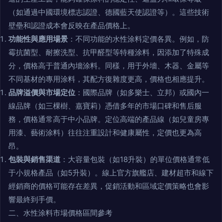
（如通過中國環境標志認證、德國藍天使認證等）。這些技術
壁壘和認證成本會反映在產品價格上。
功能性與應用場景
：不同功能的水性涂料定價各異。例如，防
霉抗菌型、耐擦洗型、抗甲醛型等特種涂料，因添加了特殊成
分，價格高于普通內墻涂料。同樣，用于外墻、木器、金屬等
不同基材的專用涂料，其配方復雜度更高，價格也相應提升。
品牌溢價與市場定位
：國際品牌（如多樂士、立邦）或國內一
線品牌（如三棵樹、嘉寶莉）憑借多年的市場口碑和售后服
務，價格通常高于中小品牌。定位高端的產品線（如兒童房專
用漆、藝術涂料）往往注重設計和健康屬性，定價也更為高
昂。
包裝與銷售渠道
：大容量包裝（如18升裝）的單位價格通常低
于小規格產品（如5升裝）。線上官方旗艦店、建材超市和線下
經銷商的價格可能存在差異，促銷活動和區域定價策略也會影
響最終到手價。
二、水性涂料市場價格區間參考