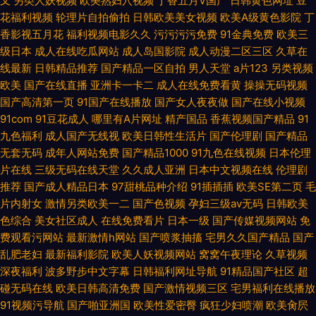
叉
另类人妖视频
欧美熟妇穴视频
丁香五月V国产
日韩黄色网址
豆
花福利视频
轮理片自拍偷拍
日韩欧美美女视频
欧美A级黄色影院
丁
香影视五月花
福利视频电影久久
污污污污免费
91金典免费
欧美三
级日本
成人在线吃瓜网站
成人岛国影院
成人动漫二区三区
久草在
线最新
日韩精品推荐
国产精品一区自拍
男人天堂
a片123
另类视频
欧美
国产在线直播
亚洲卡一卡二
成人在线免费看黄
操操无码视频
国产高清第一页
91国产在线播放
国产女人夜夜做
国产在线小视频
91com
91豆花成人
哪里有A片网址
精产国品
香蕉视频国产精品
91
九色福利
成人国产无线视
欧美日韩性生活片
国产伦理剧
国产精品
无套无码
成年人网站免费
国产精品1000
91九色在线视频
日本伦理
片在线
三级无码在线天堂
久久成人亚洲
日本中文视频在线
伦理剧
推荐
国产成人精品日本
97甜桃品种介绍
91插插插
欧美SE第二页
毛
片内射女
激情另类欧美一二
国产色视频
孕妇三级av无码
日韩欧美
色综合
美女社区成人
在线免费看片
日本一级
国产传媒视频网站
免
费观看污网站
最新激情h网站
国产喷浆抽搐
宅男久久国产精品
国产
乱肥老妇
最新福利影院
欧美人妖视频网站
窝窝午夜理论
久草视频
深夜福利
波多野步中文字幕
日韩福利网址导航
91精品国产社区
超
碰无码在线
欧美日韩高清免费
国产激情视频三区
宅男福利在线播放
91视频污导航
国产啪亚洲国
欧美性爱密臀
疯狂少妇喷潮
欧美肏屄