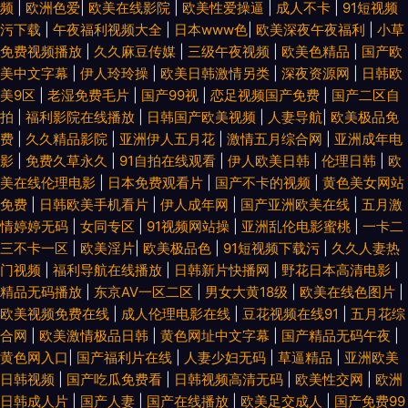
频
|
欧洲色爱
|
欧美在线影院
|
欧美性爱操逼
|
成人不卡
|
91短视频
污下载
|
午夜福利视频大全
|
日本www色
|
欧美深夜午夜福利
|
小草
免费视频播放
|
久久麻豆传媒
|
三级午夜视频
|
欧美色精品
|
国产欧
美中文字幕
|
伊人玲玲操
|
欧美日韩激情另类
|
深夜资源网
|
日韩欧
美9区
|
老湿免费毛片
|
国产99视
|
恋足视频国产免费
|
国产二区自
拍
|
福利影院在线播放
|
日韩国产欧美视频
|
人妻导航
|
欧美极品免
费
|
久久精品影院
|
亚洲伊人五月花
|
激情五月综合网
|
亚洲成年电
影
|
免费久草永久
|
91自拍在线观看
|
伊人欧美日韩
|
伦理日韩
|
欧
美在线伦理电影
|
日本免费观看片
|
国产不卡的视频
|
黄色美女网站
免费
|
日韩欧美手机看片
|
伊人成年网
|
国产亚洲欧美在线
|
五月激
情婷婷无码
|
女同专区
|
91视频网站操
|
亚洲乱伦电影蜜桃
|
一卡二
三不卡一区
|
欧美淫片
|
欧美极品色
|
91短视频下载污
|
久久人妻热
门视频
|
福利导航在线播放
|
日韩新片快播网
|
野花日本高清电影
|
精品无码播放
|
东京AV一区二区
|
男女大黄18级
|
欧美在线色图片
|
欧美视频免费在线
|
成人伦理电影在线
|
豆花视频在线91
|
五月花综
合网
|
欧美激情极品日韩
|
黄色网址中文字幕
|
国产精品无码午夜
|
黄色网入口
|
国产福利片在线
|
人妻少妇无码
|
草逼精品
|
亚洲欧美
日韩视频
|
国产吃瓜免费看
|
日韩视频高清无码
|
欧美性交网
|
欧洲
日韩成人片
|
国产人妻
|
国产在线播放
|
欧美足交成人
|
国产免费99