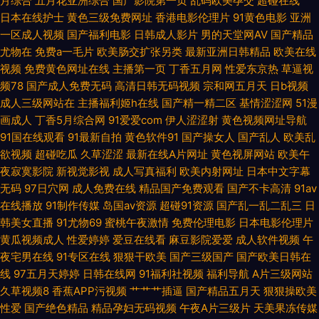
月综合
五月花亚洲综合
国产影院第一页
乱码欧美孕交
超碰在线艹
日本在线护士
黄色三级免费网址
香港电影伦理片
91黄色电影
亚洲
亚洲日本aⅴ 韩国三级入口 亚洲国产老鸭窝一 国产日韩亚洲欧美亚洲 无套内
一区成人视频
国产福利电影
日韩成人影片
男的天堂网AV
国产精品
尤物在
免费a一毛片
欧美肠交扩张另类
最新亚洲日韩精品
欧美在线
视频
免费黄色网址在线
主播第一页
丁香五月网
性爱东京热
草逼视
谢少妇毛片A片小说 国产精品内容每日更新 神马午夜国产在线观看 第一精品
频78
国产成人免费无码
高清日韩无码视频
宗和网五月天
日b视频
成人三级网站在
主播福利姬h在线
国产精一精二区
基情涩涩网
51漫
导航 日韩国产中文综合 超碰人人色 人人妻人人澡人人 av网站 欧美一级日
画成人
丁香5月综合网
91爱爱com
伊人涩涩射
黄色视频网址导航
91国在线观看
91最新自拍
黄色软件91
国产操女人
国产乱人
欧美乱
91热视 免费大片网站 愉拍精品视频在线观看 精品24区 一区青椒 黄污视频网
欲视频
超碰吃瓜
久草涩涩
最新在线A片网址
黄色视屏网站
欧美午
夜寂寞影院
新视觉影视
成人写真福利
欧美内射网址
日本中文字幕
站在线观看 亚洲午夜射 好男人官网在线 亚洲精品美女久 国产一区二区三 午
无码
97日穴网
成人免费在线
精品国产免费观看
国产不卡高清
91av
在线播放
91制作传媒
岛国av资源
超碰91资源
国产乱一乱二乱三
日
夜男女爽爽影院在线 国产精品另类 神马午夜传媒 广州注册公司 日韩欧美亚
韩美女直播
91尤物69
蜜桃午夜激情
免费伦理电影
日本电影伦理片
黄瓜视频成人
性爱婷婷
爱豆在线看
麻豆影院爱爱
成人软件视频
午
洲动漫综合 成人福利美女观看视频 日本有码区 超碰免费91 人妖护士一级A
夜宅男在线
91专区在线
狠狠干欧美
国产三级国产
国产欧美日韩在
线
97五月天婷婷
日韩在线网
91福利社视频
福利导航
A片三级网站
片 www草莓 区有码在线观看 avtt五月香 欧美亚洲精品第一 91视频网站豆
久草视频8
香蕉APP污视频
艹艹艹插逼
国产精品五月天
狠狠操欧美
性爱
国产绝色精品
精品孕妇无码视频
午夜A片三级片
天美果冻传媒
花 欧美老妇MV 91地址网址 欧美第十页 91v91cn 免费观看国产女人 69超碰