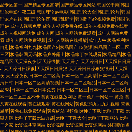
品专区第一|国产精品专区高清|国产精品专区网站
韩国巜干柴|韩国
理伦电影午夜三级|韩国理论av电影|韩国理论大全|韩国理论片|韩国
理论片在线|韩国理论午夜|韩国乱码卡|韩国乱码伦视频免费|韩国伦
理av
成年人视频免费|成年人视频免费在线|成年人视频免费在线看|
成年人视频网站免|成年人网|成年人网站免费观看|成年人网站免费
看|成年人网站免费视频|成年人网站在线播放|成年人午
极品福利姬
自慰|极品福利九九|极品国产9|极品国产TS资源|极品国产一区二区
三区|极品韩国无码|极品户外露出|极品家丁在线观看|极品精品|极品
精品区
天天澡夜夜|天天躁恨恨|天天躁了|天天躁日日|天天躁日日躁
a|天天躁日日躁很|天天躁日日躁狠|天天躁日日躁狠狠很躁|天天躁
夜|天天躁夜夜
日本一区二区高|日本一区二区高清|日本一区二区高
清日韩|日本一区二区高清视频|日本一区二区精品|日本一区二区精
品88|日本一区二区日本免费|日本一区二区三|日本一区二区三区|日
本一区二区三区不卡
黄页在线播放网址|黄一色片一网站一|黄淫|黄
又爽在线观看|黄在线观看|黄在线网站|黃色動態九九九九視頻|黃色
風箏|黃色在线免费观看|黃頁網站視頻免
bt种子下载|bt种子下载 bt
磁力链|bt种子下载bt磁力链|bt种子下载大全|bt种子下载网站|bt种
子之家|bt资源共享网站|bt资源库|bt资源网|bt资源网站
外国哟哟资