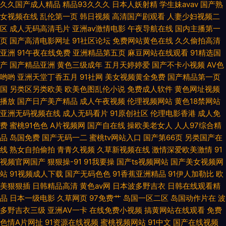
久久国产成人精品
精品93久久久
日本人妖射精
学生妹avav
国产熟
女视频在线
乱伦第一页
韩日视频
高清国产剧观看
人妻少妇视频二
久草 免费的黄色网 最近日本 蜜桃嫩草91 在线视频免 久草涩涩 一二三区无
区
成人无码高清毛片
亚洲av激情电影
午夜导航在线
国内主播第一
页
国产高清电影网址
91社区论坛
免费网站黄色在线
久久偷拍高清
激情有码天堂 亚洲破解不 韩国《少 亚洲大片中文 国产无限资源在 香蕉啪视
亚洲
91午夜在线免费
亚洲精品第五页
麻豆网站在线观看
91精选国
产
国产精品亚洲
黄色三级成年
五月天婷婷爱
国产不卡小视频
AV色
国产日本91在线 午夜影院在线欧美 国产强伦姧人妻电影潘金莲 午夜影院资
哟哟
亚洲天堂丁香五月
91社网
美女视频黄全免费
国产精品第一页
国
另类区另类欧美
欧美色图乱伦小说
免费成人软件
黄色网址视频
源 国产男女探花 黄瓜视频在线播放看片 影视大全免费 精品一区二区网站 一
播放
国产日产美产精品
成人午夜视频
伦理视频网站
黄色18禁网站
亚洲无码视频在线
成人无码看片
91原创社区
伦理电影香港
成人免
费
蜜桃91色色
A片视频网
国产自在线
操欧美老女人
人人97综合精
区二区三区在 久草亚洲欧美 伊人avav 精品理论片在线观 亚洲中文字幕日 精
品
岛国免费
国产无码一二
蜜桃tv网站入口
国产第66页
另类国产在
线
熟女自拍偷拍
青青久视频
久草新视频在线
激情深爱欧美激情
91
品国产蜜桃臀在 亚洲一区在线视频 中日韩精 猎奇国产在线视频一区 中文字
视频官网国产
狠狠操-91
91我要操
国产ts视频网站
国产美女视频网
站
91视频成人下载
国产无码色色
91香蕉亚洲精品
91伊人加勒比
欧
幕的91 开心五月激情深爱 荫蒂女人毛茸茸 精品入口随心 亚洲天堂有码 黄色
美狠狠插
日韩精品高清
黄色av网
日本波多野吉衣
日韩在线观看精
品
日本一级电影
久草网页
97免费艹
岛国一区二区
岛国动作片在
波
电影小说网站 亚洲人成图片 激情色播导航 亚洲最稳定资 精品亚洲a 伊思大
多野吉衣三级
亚洲AV一卡
在线免费小视频
搞黄网站在线观看
免费
色情A片网扯
91资源在线视频
蜜桃视频网站
91中文
国产在线视频