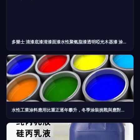
多樂士 清漆底漆清漆面漆水性聚氨脂漆透明啞光木器漆 涂料價格,圖片,品牌信息 齊家網產品庫
水性工業涂料應用比重正逐年攀升，冬季涂裝挑戰與應對策略