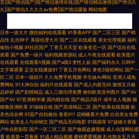
页|国产情侣国产|国产情侣激情在线|国产情侣精品激情|国产情侣久
久|国产情侣久久久久aⅴ免费|国产情侣露脸
网站地图
囯产成人AV传媒 国产精品免费区二区三区观看四虎 天天影视色香 成人av福
日本一级大片
微拍福利在线观看
91香蕉APP
国产二区三区
国产精
品性
乱伦种子
美国伦理大片
国产二区在线观看
美女伦理视频
福利
利院 欧美美女激情伦理一区二区三区四区 在线天堂官网 极品国产一区二区
偷拍小视频
91社区国产
丁香五月天堂
欧美变态一区
国产综合在线
观看
国产免费一级片
福利视频资源站
成人午夜在线观看
欧美图片
三区 午夜亚洲精品福利 浮力影院最新地址 人xx视频在线观看 91免费国产在
在线观看
在线观看h视频
国产a级0
变性人妖
国产福利永久
日韩中
文字幕观看
足交在线播放91
丁香五月色网站
黄色3级抢网站
国产一
线播放 看片基地 亚洲色情综合爱爱 国产亚洲一 探花三级片 超碰97人人乐
区二区
日本一级婬片
久久免费手机视频
学生妹Av网站
亚洲人成免
费网站
91大神自拍
福利片在线观看
国产成人内射无码
激情五月极
亚洲性爱视屏在线观看 久热精品 亚洲精品合集性欧美 国产精品第一区第27
品婷婷
国产剧情精品
成人三级伦理免费
偷怕欧美亚州图片
国产AV
国产AV
97亚洲精华液
国内精自线
国产精品3级片
成年女人视频
狠
页 日韩精品一区在线观看 99re视频这里 蜜芽AV久久 亚洲影院 国产欧美偷日
狠撸亚洲欧美
91操碰在线
国产高清精品二区
国产欧美在线视频
欧
美色综合网
91国产自拍偷拍
香蕉911
花蝴蝶看片免费
白丝美女免费
韩 色色色伊人 wwwwww久久 日本免费视频 97色论精品 麻花影视最 亚洲
网站
欧美女人与动物交
国产精品无码电影
91插插库
97超碰大香蕉
户外自慰影院
国产一区二区二区
国产偷窥盗摄视频
成人动漫网站观
一线 国产免费自拍视频 日韩在线永久免费播放 tv8影院 免费又黄又硬又爽大
看
欧美第一页夜夜
91成人精品视频
蜜桃爱爱视频
乱伦熟女五月天