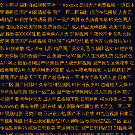
91香蕉视
福利在线视频直播
一区xxxxx
岛国大片免费视频
一道日本
片 永久免费的电影网站 国产又黄又大又爽视频 天堂最新 成人片网址 热点黑
亚洲香蕉
国产91高清精品
国产一区二区福利
伦理在线播放
人妻无
码精品
91自拍在线观看
国产一级片内射
夜夜骑青青草
欧美色图人
妻
在线免费欧美视频
免费黄色毛片
成人精品无码视频
欧美午夜极
料 av色导航不卡 免费国产一级特 在线91传媒 久青福利视频在线 伊人久爱成
品
性欧美ⅩⅩⅩⅩ乱
欧美色色六月天
91影视网
午夜伦不卡
加勒比性
爱网
青草国产在线视频
亚洲国产精品导航
欧美色淫
波多野结依电
人 国产婷婷一区二区三区 手机免费在线看影片 超碰人人爽 欧美自拍网精品
影
91狠狠撸
成人深夜电影
精品国产美女剃毛
加勒比熟女
91碰在线
欧美裸模
萌白酱国产一区
美国一级AV
国产人在线成免费
免费黄色
亚洲 中文字幕亚洲专区 极品尤物自慰喷水 亚洲欧美中文日韩欧美 国产精品
A片网址
微拍福利国产视频
国产人成无码视频
国产原创区色花堂
在
线免费黄A片
久草福利
乱伦家庭
成人午夜免费视频
人妖射精
国产
思 日韩在线观看高清 99精品国产深喉呕吐 免费高清电影影视大全 在线精品
屁屁
国产精品天干天
国产精品午夜一区
中文字幕无码人妻
日本不
卡二区
国产日韩91
久草福利视频网
91日日夜夜91
超碰碰天天操
91
国偷产拍 国内一级午夜在线亚洲 午夜福利电影一区二区 多人在线观看视频
草草酒店视频
韩日一区二区
国产激情视频网站
成人视频日本
茄子
视频污
亚洲色欲天天
成人丝瓜视频下载
日韩逼网
精东传媒入口
黄
热门电影 91大神最新地址 伦子系列午睡沙发 亚洲日韩激情区二区 国产久re
wwww色
香港伦理电影在线
成人影院在线播放
欧美足交一区二区
91视频电影
另类四虎
亚洲东京热
国产不卡在线
91九色视频
日本天
热视频 色偷偷视频 操碰公开 欧美国产日韩在线视频 在线观看免费 国内外黄
堂视频导航
日本三级光棍影院
91大神精品
欧美怡红院院二区
爱豆
传媒观看网站
综合日韩欧美
草逼网首页
国产日韩精品91
91视频网
五月丁香国产在线视频 电影在线观看免费 青娱乐老司机77 6080新视觉影院