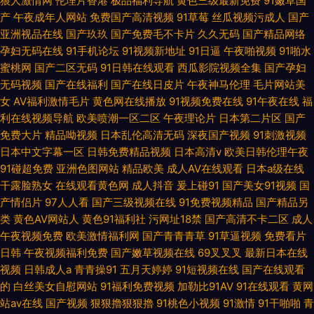
狼人激情网
伦理片香港
极品福利导航
黄色三级最新免费
91嫩草国
产
午夜成年人网站
免费国产高清视频
91草莓
丝瓜视频污成人
国产
亚洲视品在线
国产玖玖
国产免费毛不卡片
久久无码
国产精品网络
孕妇无码在线
91手机论坛
91视频新地址
91日逼
午夜啪视频
91啪水
蜜桃网
国产二区无码
91日韩在线观看
西瓜影院视频全集
国产孕妇
无码视频
国产在线福利
国产在线日皮片
午夜神马伦理
毛片网站美
女
AV福利激情毛片
黄色网在线播放
91视频免费在线
91午夜在线
福
利在线视频导航
欧美喷潮一区二区
午夜理论片
日本第二片区
国产
免费大片
精品呦视频
日本乱伦高清无码
深夜国产视频
91刺激视频
日本中文字幕一区
日韩免费精品视频
日本高清v
欧美日韩伦理午夜
91碰超免费
亚洲色图网站
精品欧美
成人AV在线观看
日本a级在线
干露脸熟女
在线观看黄色网
成人抖音
爰上碰91
国产美女91视频
国
产情侣片
97人人看
国产三级视频在线
91免费视频精品
国产精品另
类
黄色AV网站人
黄色91福利社
污网址18禁
国产高清不卡二区
成人
午夜视频免费
欧美激情福利网
国产青青青草
91草逼视频
免费看片
日韩
午夜视频福利免费
国产嫩草视频在线
69叉叉叉
最新日本在线
视频
日韩成人a
青青操91
五月天婷婷
91短视频在线
国产在线观看
的
白丝美女自慰网站
91福利免费视频
加勒比91AV
91在线观看
黄网
站av在线
国产视频
狠狠擼狠狠擼
91桃色小视频
91激情
91干啪啪
青