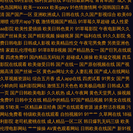
站在线
69性影院
福利资源在线
91自拍最新网址
青青草国产成人
黄
色岛国网站
欧美一xxxxx
欧美gayv
91色情激情网
中国韩国日本高
网页版专属 老湿机成人av 豆花av在线 青青久在线视 91福利合集系列 老河
清
国产国产一区
亚洲欧洲成人
日韩在线
久久国产影视综合
欧美69
潮喷
伦理片app下载
激情视频国产精品
91草莓久草超碰
成人性爱
口二手网 亚洲欧美综合茄子 国产精品亚洲蜜月 涩涩在线观看免费视频 肏逼
aa影院
欧美性爱插插
欧美日韩色黄片
91草莓影院
午夜电影网久久
国产丝袜美女
国产精彩视频
操碰视屏
国产福利在线
91久久影院
免
舞夜影院 欧美另类人妖77 中文区中文字幕免费看 精品日韩一区二区 亚洲97
费日韩电影
日韩成人影视
欧美精品性交
午夜宅男免费
另类亚洲色
情
家庭乱伦理电影
91草B草B视频
国产精品熟女一
国产巨乳在线观
在线 国产二区视 日本少妇亚洲 97色亚洲 免费播放体验清晰完整 亚洲综合网
看
四虎免费91
国内精品无码短片
超碰成人操操
欧美猛交视频
西瓜
影院在线观看
欧美做受日韩
国产在线一
国产原创视频在线
国产视
频高清
国产丝袜一区
黄色av网址大全
人妻乱视
国产成人在线网站
中文字幕 国产又黄 囗交口爆国产在线视频 东方伊人aV 清水萌萌子 91超碰人
久草视频资源站
综合五月香
成人app在线
四虎试看
91男女
国产男
小鲜肉同
福利影院网站
激情五月天色色
欧美极品电影
日韩成人第
人操人人 巨乳探花 亚洲欧美日韩中 国产欧美日韩一区二区 视频在线91 超碰
一页
国产日韩欧美电影
久久机热
成人午夜网
黄色天堂男人
操视频
免费91
日韩中文在线
精品中的精品
97国产精品视频
91美女在线视
最新导航 欧美性xxxx狂欢老 中文字幕在线播放 精品不卡一区二区 亚洲情侣
频
51欧美
一区精品麻豆经典
国产在线观看资源
波多野洁衣视频
污
网站免费看
特级欧美在线观看
自拍视频91
91艹艹
久草网在线
18福
自拍91 国产秘麻 深夜AV影视 肏屄福利社 欧美一线二线在线观看 91视频官
利影院
老司机蜜桃在线
成人精品一区二区
韩日爆乳无码三级
欧美
伦理电影网站
艹艹操操
AV黄色观看网站
日韩欧美在线国产
新91视
网 蜜桃视频app网站 又大又粗视频 果冻传媒视 香蕉网在线观看视频 国产福