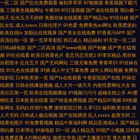
一区二区
国产乱伦免费观看
偷拍草草草
97狠狠插
香蕉视频下载污
版
三级黄色视频网址
午夜99
91日逼视频
国产成在线观看
萌白酱一
线天
乱伦五月天婷婷
美腿丝袜在线观看
国产精品3p
91综合碰
国产
乱女乱
成人xxxxx
日韩伦理片
91色爱
免费黄色av网址
欧美肥老妇
欧美在线tv
加勒比在线视屏
国产美女在线免费
91香蕉污APP
国产
高清自拍一区
第一页草草影院
韩日成人
精品福利
91天堂一区二区
日韩a级电影
国产二区高清
国产www视频
国产粉嫩
国产男女猛视
频
91社在线看
欧美日韩黄色片
变态另态另类2
91李宗精品
黑丝袜
自慰喷水
乱伦五月
国产无码网站
三级无毒免费
青青草51
91丝袜在
线
91九色在线观看
91插
成人中文字幕免费
成年人网站视频
免费在
线影院
日本欧美第一页
国产ts在线观看
午夜影院国产在线
91操在
线观看
日韩在线播放视频
成人大片一级天天
内射性爱网址大全
欧
美社区第一页
欧美在线视频播放
91视频污污污
超碰在线公开
AV蜜
桃吃瓜
日本欧美在线看
国产精选免费视频
国产精品91视频
69热最
新网址
无码白丝强行免费
激情影院日韩
久草123
福利欧美在线
成
人片无码
日韩成人极品视频
国产在线诱惑
乱人xxxxx
超黄无码
三
级黄色图片
91免费看视频
精品午夜福利网
精品亚洲成a人
国产精品
萌白酱
日本理论
91操电影
91一区
成人精品无
91国产小视频
日韩美
女免费直播
A片网站网址
激情文学色
国产主播第37页
青久青青
日