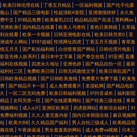
|
欧美日韩伦理在线
|
丁香五月精品
|
一区福利视频
|
国产伦子伦露
脸山
|
国产精品三级电影
|
性超清欧K影院
|
亚洲激情婷婷
|
永久免
费中文
|
91精品免费
|
欧美暴乳222
|
精品精品国产高清
|
黑料网av
|
另类欧美!
|
国内精品在线看
|
欧美人与兽性
|
黄色日美韩级
|
久草福
利在线看
|
欧美一卡视频
|
日韩亚洲电影在线
|
欧美日韩另类0
|
亚
洲成年人网站
|
9197超碰
|
性情网址四虎
|
丁香五月天视频
|
青草激
情五月天
|
国产私拍福利精
|
白丝喷浆国产网站
|
日韩伦理片电影
|
影音先锋人妖系列
|
最日本中文字幕
|
国产拳交在线
|
91亚洲
|
直播
福利在线视频
|
四虎永久地址
|
亚洲色婷
|
国产精品自拍一区
|
最新
福利社二区
|
免费欧美日韩
|
日韩无码激情文学
|
欧美日韩乱国产
|
日韩欧美精品视频
|
国产日韩欧美激情
|
免费看片免费下载
|
欧美免
费
|
国产精品不卡一区
|
成人免费观看片
|
老湿机网
|
国产精品电影
久
|
一区二区无码免费
|
欧美日韩福利视频
|
91抖音成长
|
福利影院
精品
|
女同另类一区
|
国产在线观看网站
|
国产经典三级在线
|
青草
视频网站
|
成人α片
|
亚洲区欧美区
|
四虎新网站
|
夜夜综合福利
|
91
免费福利视频
|
久久人妻无套内射
|
国内日本韩国在线
|
麻豆视频网
站
|
欧美大BB
|
久久精品国产福利
|
男人自拍三级成人
|
欧美精品视
频在线
|
午夜操逼逼
|
男女羞羞黄的网站
|
成人免费va视频
|
日本三