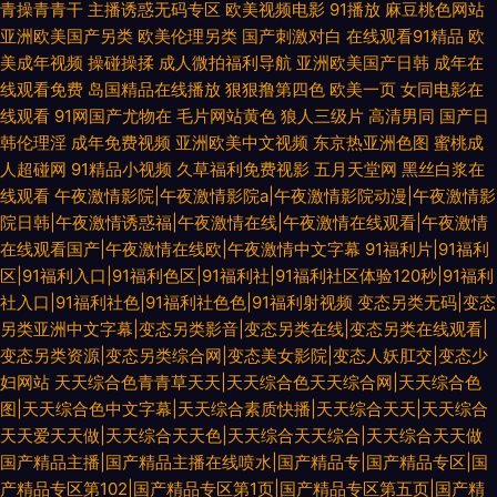
青操青青干
主播诱惑无码专区
欧美视频电影
91播放
麻豆桃色网站
亚洲欧美国产另类
欧美伦理另类
国产刺激对白
在线观看91精品
欧
美成年视频
操碰操揉
成人微拍福利导航
亚洲欧美国产日韩
成年在
线观看免费
岛国精品在线播放
狠狠撸第四色
欧美一页
女同电影在
线观看
91网国产尤物在
毛片网站黄色
狼人三级片
高清男同
国产日
韩伦理淫
成年免费视频
亚洲欧美中文视频
东京热亚洲色图
蜜桃成
人超碰网
91精品小视频
久草福利免费视影
五月天堂网
黑丝白浆在
线观看
午夜激情影院|午夜激情影院a|午夜激情影院动漫|午夜激情影
院日韩|午夜激情诱惑福|午夜激情在线|午夜激情在线观看|午夜激情
在线观看国产|午夜激情在线欧|午夜激情中文字幕
91福利片|91福利
区|91福利入口|91福利色区|91福利社|91福利社区体验120秒|91福利
社入口|91福利社色|91福利社色色|91福利射视频
变态另类无码|变态
另类亚洲中文字幕|变态另类影音|变态另类在线|变态另类在线观看|
变态另类资源|变态另类综合网|变态美女影院|变态人妖肛交|变态少
妇网站
天天综合色青青草天天|天天综合色天天综合网|天天综合色
图|天天综合色中文字幕|天天综合素质快播|天天综合天天|天天综合
天天爱天天做|天天综合天天色|天天综合天天综合|天天综合天天做
国产精品主播|国产精品主播在线喷水|国产精品专|国产精品专区|国
产精品专区第102|国产精品专区第1页|国产精品专区第五页|国产精