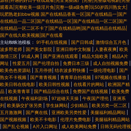
源在|外遇的好日子在线观看|完全免费国产|完整|完整版电视剧|完整
观看高|完整欧美一级淫片免|完整一级a级免费|玩50岁四川熟女大|
玩肥熟老妇bbw视频
国产在线精品香蕉一区|国产在线精品一|国产
在线精品一品二区|国产在线精品一区|国产在线精品一区二区|国产
在线精品一区二区不卡了|国产在线精品哟|国产在线精品在线精品|
国产在线久欧美视频|国产在线看
主站蜘蛛池模板：
91手机在线视频
|
国产日韩成
|
激情综合五月色
|
波多野老师
|
国产美女影院
|
亚洲日韩中文制服
|
人妻夜夜爽
|
欧美
激情三区
|
91成人网
|
国产亚洲在线观看
|
精品大陆欧美
|
精品A片
网址
|
性爱五月
|
国产伦理自拍
|
免费日本三级
|
成人自拍视频免费
|
欧美色色资源站
|
五月停傍
|
结衣波多野快播
|
一级伦理电影
|
国产
熟女不卡视频
|
国产青青视频
|
青青草自拍视频
|
97视频在线播放
|
欧美日韩在线电影
|
欧美日韩性视频
|
在线看片的网站
|
欧洲国产精
品
|
欧美青青草
|
国产精品综合在线
|
免费国产在线视频
|
欧美免费
在线视频
|
午夜福利剧场
|
97超碰天天操
|
午夜国产理伦
|
亚洲系
列
|
欧美肠交扩张另类
|
学生妹网站
|
少妇精品
|
欧美另类一区二区
|
五月激激网
|
国产爽在线
|
亚洲欧美另类性爱
|
美腿福利精品网站
|
国产视频视频
|
欧美不卡电影
|
伦理片免费电影
|
美腿福利精品网站
|
国产乱仑视频
|
A片入口网址
|
成人欧美网站免费
|
日韩无码伦理视